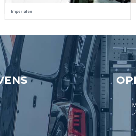
Imperialen
VENS
OP
M
Z