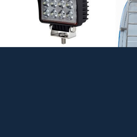
VENS
OP