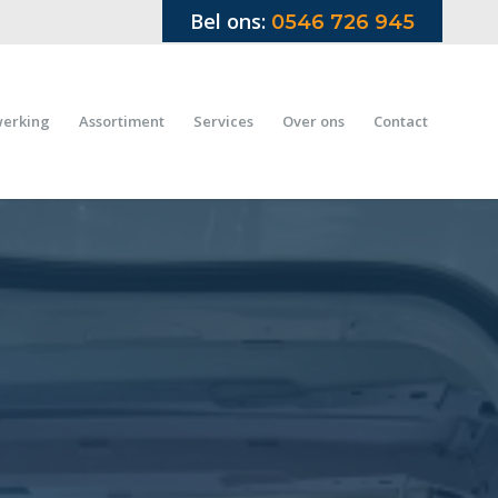
Bel ons:
0546 726 945
werking
Assortiment
Services
Over ons
Contact