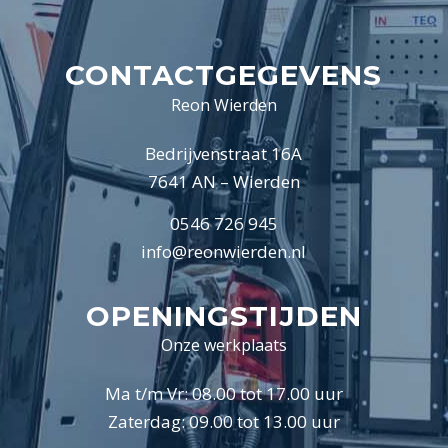
CONTACTGEGEVENS
Reon Wierden
Bedrijvenstraat 16A
7641 AN – Wierden
0546 726 945
info@reonwierden.nl
OPENINGSTIJDEN
Onze werkplaats
Ma t/m Vr: 08.00 tot 17.00 uur
Zaterdag: 09.00 tot 13.00 uur