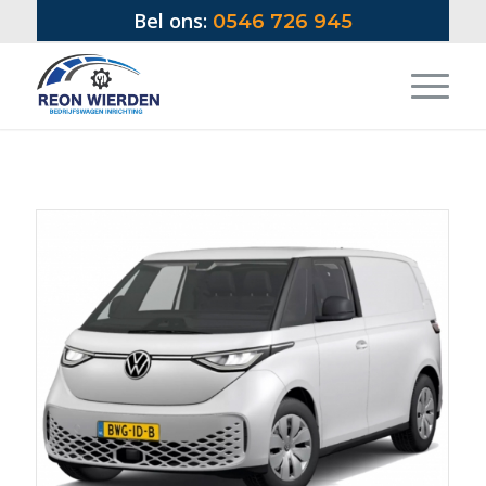
Bel ons:
0546 726 945