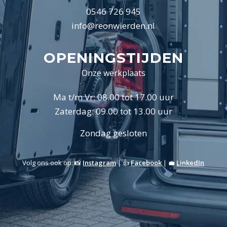
0546 726 945
info@reonwierden.nl
OPENINGSTIJDEN
Onze werkplaats
Ma t/m Vr: 08.00 tot 17.00 uur
Zaterdag: 09.00 tot 13.00 uur
Zondag gesloten
Volg ons ook op: 📸
Instagram
| 👍
Facebook
| 💼
LinkedIn